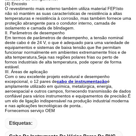
(4) Encosto
O revestimento mais externo também utiliza material FEP.Isto
não só mantém as suas características de resistência a altas
temperaturas e resistência à corrosão, mas também fornece uma
proteção abrangente para o condutor interno, camada de
isolamento e camada de blindagem.
II. Parâmetros de desempenho
Em termos de parâmetros de desempenho, a tensão nominal
deste cabo é de 24 V, o que é adequado para uma variedade de
equipamentos e sistemas de baixa tensão.que lhe permitam
funcionar normalmente em ambientes extremamente frios e de
alta temperatura,Seja nas regiões polares frias ou perto de
fornos industriais de alta temperatura, pode operar de forma
estável.
III. Áreas de aplicação
Com o seu excelente projeto estrutural e desempenho
excepcional, o 12 pares de
cabo de instrumentação
é
amplamente utilizado em química, metalúrgica, energia,
aeroespacial e outros campos, fornecendo transmissão de dados
confiável para vários instrumentos e equipamentos de precisão.É
um elo de ligação indispensável na produção industrial moderna
e nas aplicações tecnológicas de ponta..
Fornecemos serviço OEM
Etiquetas: