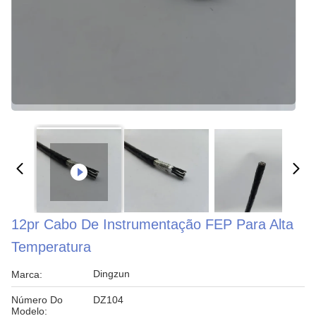
12pr Cabo De Instrumentação FEP Para Alta
Temperatura
Dingzun
Marca:
Número Do
DZ104
Modelo: