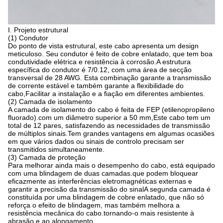
I. Projeto estrutural
(1) Condutor
Do ponto de vista estrutural, este cabo apresenta um design
meticuloso. Seu condutor é feito de cobre enlatado, que tem boa
condutividade elétrica e resistência à corrosão.A estrutura
específica do condutor é 7/0.12, com uma área de secção
transversal de 28 AWG. Esta combinação garante a transmissão
de corrente estável e também garante a flexibilidade do
cabo,Facilitar a instalação e a fiação em diferentes ambientes.
(2) Camada de isolamento
A camada de isolamento do cabo é feita de FEP (etilenopropileno
fluorado).com um diâmetro superior a 50 mm,Este cabo tem um
total de 12 pares, satisfazendo as necessidades de transmissão
de múltiplos sinais.Tem grandes vantagens em algumas ocasiões
em que vários dados ou sinais de controlo precisam ser
transmitidos simultaneamente.
(3) Camada de proteção
Para melhorar ainda mais o desempenho do cabo, está equipado
com uma blindagem de duas camadas.que podem bloquear
eficazmente as interferências eletromagnéticas externas e
garantir a precisão da transmissão do sinalA segunda camada é
constituída por uma blindagem de cobre enlatado, que não só
reforça o efeito de blindagem, mas também melhora a
resistência mecânica do cabo.tornando-o mais resistente à
abrasão e ao alongamento.