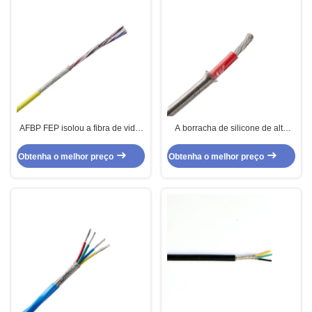
AFBP FEP isolou a fibra de vidro
A borracha de silicone de alta
encheu o cabo de alta
temperatura protegida externo
temperatura protegido para
isolou o cabo para a iluminação
Obtenha o melhor preço
Obtenha o melhor preço
sensores de temperatura