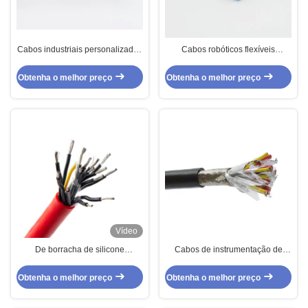
Cabos industriais personalizados
Cabos robóticos flexíveis
Multicore + Multipair Shielded
personalizados Cabos híbridos
TPV Cable 4 pares + 2 núcleos
de dupla proteção
Obtenha o melhor preço
Obtenha o melhor preço
Vídeo
De borracha de silicone
Cabos de instrumentação de
protegido multi núcleo do cabo
computadores de alto
do sensor isolado revestiu
desempenho FEP Isolamento de
Obtenha o melhor preço
Obtenha o melhor preço
silicone