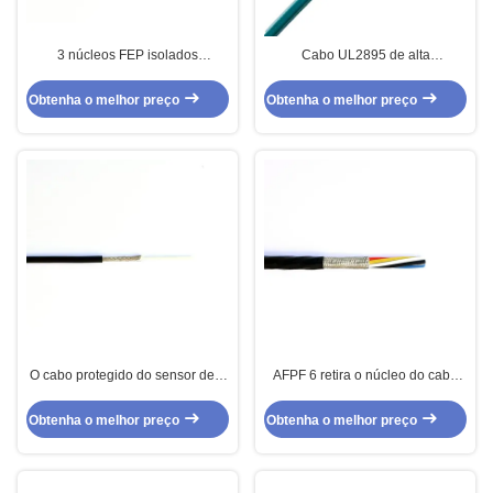
3 núcleos FEP isolados
Cabo UL2895 de alta
protegeram o cabo do sensor
temperatura de cobre de prata de
para sensores de temperatura
cobre estanhado para a
Obtenha o melhor preço
Obtenha o melhor preço
instrumentação
O cabo protegido do sensor de 2
AFPF 6 retira o núcleo do cabo
núcleos silicone flexível estanhou
protegido isolado FEP do sensor
de cobre
para o controle de Metallugy
Obtenha o melhor preço
Obtenha o melhor preço