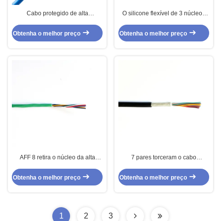
Cabo protegido de alta
O silicone flexível de 3 núcleos
temperatura do sensor UL21242
protegeu o cabo do sensor para
para a iluminação
sensores de temperatura
Obtenha o melhor preço
Obtenha o melhor preço
AFF 8 retira o núcleo da alta
7 pares torceram o cabo
temperatura protegida isolada
protegido isolado FEP do silicone
FEP do cabo do sensor
para instrumentos de Elctronic
Obtenha o melhor preço
Obtenha o melhor preço
1
2
3