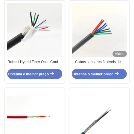
Vídeo
Robust Hybrid Fiber Optic Control
Cabos sensores flexíveis de 7
Power Cable SMPTE 304 High
núcleos de silicone multi-núcleo
Definition TV Cable Camera
TPU
Obtenha o melhor preço
Obtenha o melhor preço
Cable