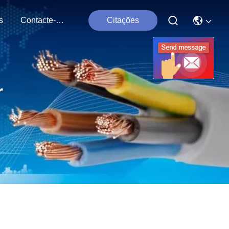
s
Contacte-Nos
Citações
r