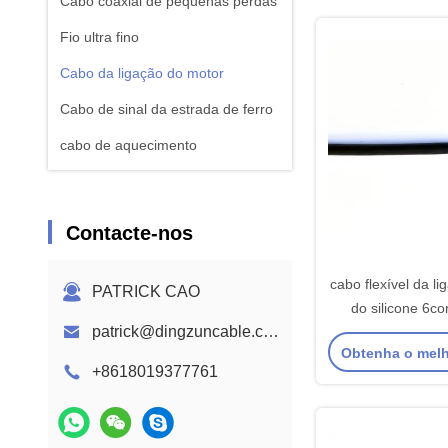
Cabo coaxial de pequenas perdas
Fio ultra fino
Cabo da ligação do motor
Cabo de sinal da estrada de ferro
cabo de aquecimento
Contacte-nos
cabo flexível da l
PATRICK CAO
do silicone 6co
patrick@dingzuncable.com
motores de alta
Obtenha o mel
+8618019377761