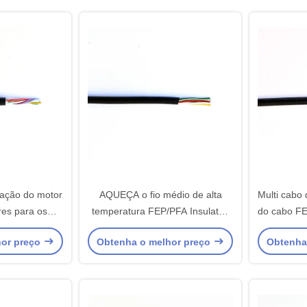
igação do motor
AQUEÇA o fio médio de alta
Multi cabo 
res para os
temperatura FEP/PFA Insulaton
do cabo FE
 temperatura
da tensão de 205 núcleos de MC
do núcleo
hor preço
Obtenha o melhor preço
Obtenha
6