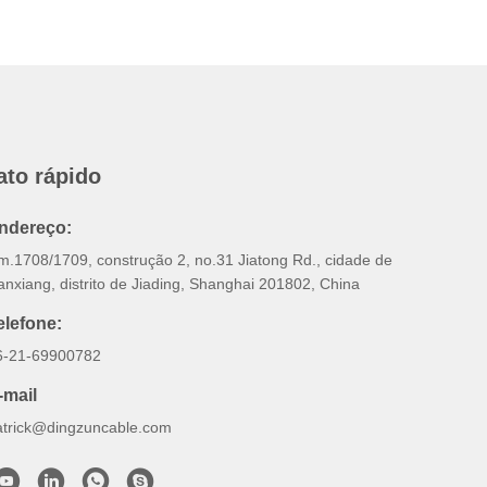
ato rápido
ndereço:
m.1708/1709, construção 2, no.31 Jiatong Rd., cidade de
nxiang, distrito de Jiading, Shanghai 201802, China
elefone:
6-21-69900782
-mail
atrick@dingzuncable.com