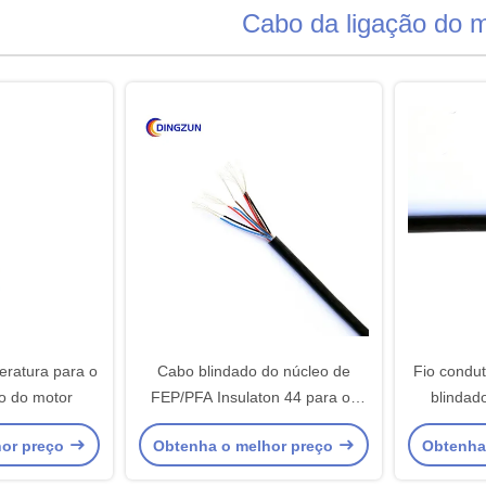
Cabo da ligação do 
eratura para o
Cabo blindado do núcleo de
Fio condut
o do motor
FEP/PFA Insulaton 44 para os
blindad
motores de alta temperatura
i
hor preço
Obtenha o melhor preço
Obtenha