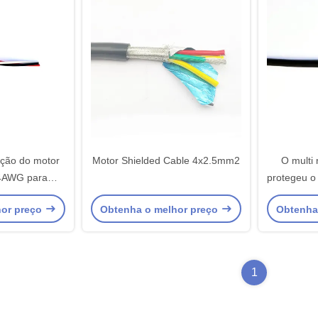
ação do motor
Motor Shielded Cable 4x2.5mm2
O multi
14AWG para
protegeu o
letrônicos
de a
hor preço
Obtenha o melhor preço
Obtenha
1