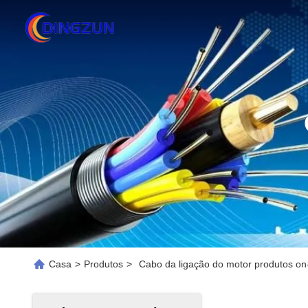
Casa
>
Produtos
>
Cabo da ligação do motor produtos on-