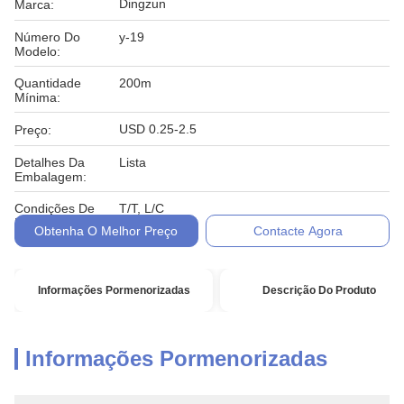
Dingzun
Marca:
Número Do
y-19
Modelo:
Quantidade
200m
Mínima:
USD 0.25-2.5
Preço:
Detalhes Da
Lista
Embalagem:
Condições De
T/T, L/C
Pagamento:
Obtenha O Melhor Preço
Contacte Agora
Informações Pormenorizadas
Descrição Do Produto
Informações Pormenorizadas