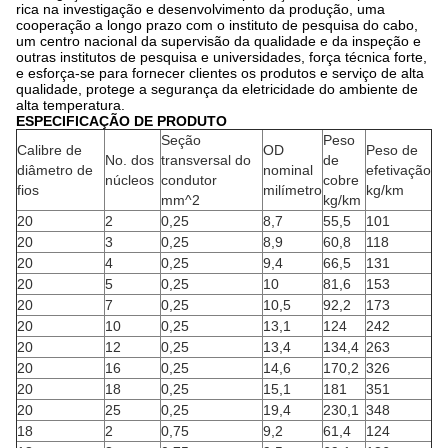
rica na investigação e desenvolvimento da produção, uma
cooperação a longo prazo com o instituto de pesquisa do cabo,
um centro nacional da supervisão da qualidade e da inspeção e
outras institutos de pesquisa e universidades, força técnica forte,
e esforça-se para fornecer clientes os produtos e serviço de alta
qualidade, protege a segurança da eletricidade do ambiente de
alta temperatura.
ESPECIFICAÇÃO DE PRODUTO
Seção
Peso
Calibre de
OD
Peso de
No. dos
transversal do
de
diâmetro de
nominal
efetivação
núcleos
condutor
cobre
fios
milímetro
kg/km
mm^2
kg/km
20
2
0,25
8,7
55,5
101
20
3
0,25
8,9
60,8
118
20
4
0,25
9,4
66,5
131
20
5
0,25
10
81,6
153
20
7
0,25
10,5
92,2
173
20
10
0,25
13,1
124
242
20
12
0,25
13,4
134,4
263
20
16
0,25
14,6
170,2
326
20
18
0,25
15,1
181
351
20
25
0,25
19,4
230,1
348
18
2
0,75
9,2
61,4
124