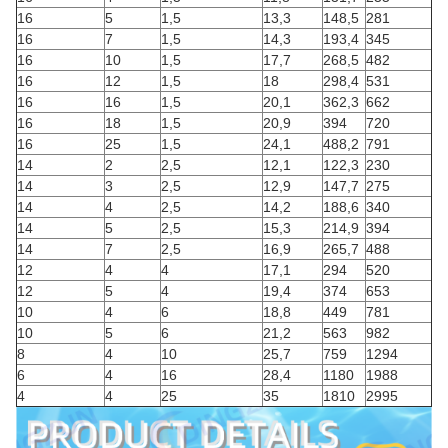
16
5
1,5
13,3
148,5
281
16
7
1,5
14,3
193,4
345
16
10
1,5
17,7
268,5
482
16
12
1,5
18
298,4
531
16
16
1,5
20,1
362,3
662
16
18
1,5
20,9
394
720
16
25
1,5
24,1
488,2
791
14
2
2,5
12,1
122,3
230
14
3
2,5
12,9
147,7
275
14
4
2,5
14,2
188,6
340
14
5
2,5
15,3
214,9
394
14
7
2,5
16,9
265,7
488
12
4
4
17,1
294
520
12
5
4
19,4
374
653
10
4
6
18,8
449
781
10
5
6
21,2
563
982
8
4
10
25,7
759
1294
6
4
16
28,4
1180
1988
4
4
25
35
1810
2995