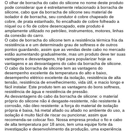
O olhar de borracha do cabo do silicone no nome deste produto
pode considerar que é estreitamente relacionado à borracha de
silicone, cabo que da borracha de silicone seu material de
isolador é de borracha, seu condutor é cobre chapeado de
cobre, de prata estanhado, fio encalhado de cobre folheado a
níquel ou o fio de cobre desencapado, este produto é
amplamente utilizado no petróleo, instrumentos, motores, linhas
da conexão do carro.
O cabo de borracha do silicone tem a resistência térmica fria da
resistência e e um determinado grau de softness e de outros
pontos guardando, assim que as vendas deste cabo no mercado
estão aumentando gradualmente, mas um produto deve ter suas
vantagens e desvantagens, tripé para popularizar hoje as
vantagens e as desvantagens do cabo da borracha de silicone.
O cabo da borracha de silicone tem as vantagens do
desempenho excelente da temperatura do alto e baixo,
desempenho elétrico excelente da isolação, resistência de alta
tensão, resistência de envelhecimento, vida útil, e macio longo e
fácil instalar. Este produto tem as vantagens do bons softness,
resistência de água e resistência de pressão.
As desvantagens do cabo da borracha de silicone: o material
próprio do silicone não é desgaste-resistente, não resistente à
corrosão, não óleo resistente: a força do material de isolação
própria é baixa, há metal afiado ou afiado no ambiente do uso, a
isolação é muito fácil de riscar ou puncionar, assim que
recomenda-se colocar fixo. Nossa empresa produz o fio e cabo
de alta temperatura por 18 anos, tem uma equipe forte da
investigação e desenvolvimento da produção, uma experiência