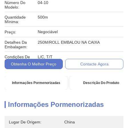
Número Do
04-10
Modelo:
Quantidade
500m
Mínima:
Negociável
Preço:
Detalhes Da
250M/ROLL EMBALOU NA CAIXA
Embalagem:
Condições De
L/C, T/T
Pagamento:
Obtenha O Melhor Preço
Contacte Agora
Informações Pormenorizadas
Descrição Do Produto
Informações Pormenorizadas
Lugar De Origem:
China