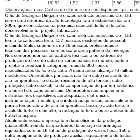
1/0.82
1,52
1,37
3,86
35
Observações: mais Calibre de diâmetro de fios disponível, pls. cont
O fio de Shanghai Dingzun e o cabo elétricos especiais Co., Ltd.
como uma empresa da alto-tecnologia foram estabelecidos em
2005, que contratasse na pesquisa especial do fio e do cabo,
desenvolvimento, projeto, fabricação.
O fio de Shanghai Dingzun e o cabo elétricos especiais Co., Ltd.
têm a força técnica forte, 132 pessoas existentes do pessoal,
incluindo títulos superiores de 26 pessoas profissionais e
técnicas dos pessoais, com nossa própria patente da invenção.
Nós compreendemos os padrões técnicos e os padrões de
produção do fio e do cabo de vários países no mundo, podem
projetar e produzir 6 categorias, mais de 800 tipos e
especificações do fio e do cabo. A saída anual alcança 70 milhão
medidores. Os produtos principais são fio e cabo resistente de
alta temperatura, fio e cabo resistente de alta tensão, cabo
protegido, cabo coaxial, fio da compensação do par termoelétrico
e o outro fio e cabo especiais. Os produtos são amplamente
utilizados nos dispositivos aeroespaciais, eletrônicos,
instrumentação, metalurgia e indústrias químicas, especialmente
para a temperatura de alta temperatura, baixa, o ácido forte, o
alcaloide forte, o óleo alto, a radiação forte e o outro ambiente de
trabalho áspero.
Atualmente nossa empresa tem duas oficinas da produção,
quase 5000 medidores quadrados do espaço da produção,
equipados com as 18 linhas de produção de vários tipos, 156 o
outro equipamento de produção auxiliar, equipamento de testes