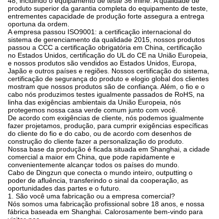
48, incluindo o equipamento de teste 36 inline. A qualidade de
produto superior da garantia completa do equipamento de teste,
entrementes capacidade de produção forte assegura a entrega
oportuna da ordem.
A empresa passou ISO9001: a certificação internacional do
sistema de gerenciamento da qualidade 2015, nossos produtos
passou a CCC a certificação obrigatória em China, certificação
no Estados Unidos, certificação do UL do CE na União Europeia,
e nossos produtos são vendidos ao Estados Unidos, Europa,
Japão e outros países e regiões. Nossos certificação do sistema,
certificação de segurança do produto e elogio global dos clientes
mostram que nossos produtos são de confiança. Além, o fio e o
cabo nós produzimos testes igualmente passados de RoHS, na
linha das exigências ambientais da União Europeia, nós
protegemos nossa casa verde comum junto com você.
De acordo com exigências de cliente, nós podemos igualmente
fazer projetamos, produção, para cumprir exigências específicas
do cliente do fio e do cabo, ou de acordo com desenhos de
construção do cliente fazer a personalização do produto.
Nossa base da produção é ficada situada em Shanghai, a cidade
comercial a maior em China, que pode rapidamente e
convenientemente alcançar todos os países do mundo.
Cabo de Dingzun que conecta o mundo inteiro, outputting o
poder de afluência, transferindo o sinal da cooperação, as
oportunidades das partes e o futuro.
1. São você uma fabricação ou a empresa comercial?
Nós somos uma fabricação profissional sobre 18 anos, e nossa
fábrica baseada em Shanghai. Calorosamente bem-vindo para