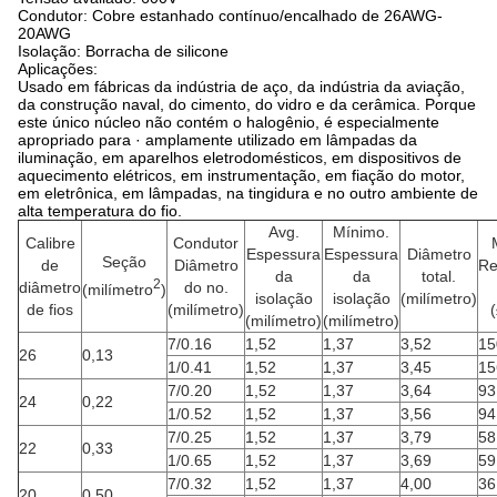
Condutor: Cobre estanhado contínuo/encalhado de 26AWG-
20AWG
Isolação: Borracha de silicone
Aplicações:
Usado em fábricas da indústria de aço, da indústria da aviação,
da construção naval, do cimento, do vidro e da cerâmica. Porque
este único núcleo não contém o halogênio, é especialmente
apropriado para · amplamente utilizado em lâmpadas da
iluminação, em aparelhos eletrodomésticos, em dispositivos de
aquecimento elétricos, em instrumentação, em fiação do motor,
em eletrônica, em lâmpadas, na tingidura e no outro ambiente de
alta temperatura do fio.
Avg.
Mínimo.
Calibre
Condutor
Espessura
Espessura
Diâmetro
Seção
de
Diâmetro
Re
da
da
total.
2
diâmetro
do no.
(milímetro
)
isolação
isolação
(milímetro)
de fios
(milímetro)
(milímetro)
(milímetro)
7/0.16
1,52
1,37
3,52
15
26
0,13
1/0.41
1,52
1,37
3,45
15
7/0.20
1,52
1,37
3,64
93
24
0,22
1/0.52
1,52
1,37
3,56
94
7/0.25
1,52
1,37
3,79
58
22
0,33
1/0.65
1,52
1,37
3,69
59
7/0.32
1,52
1,37
4,00
36
20
0,50