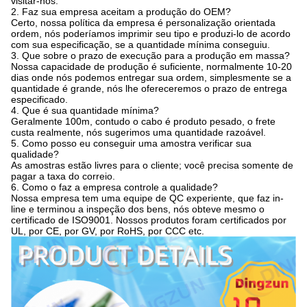
visitar-nos.
2. Faz sua empresa aceitam a produção do OEM?
Certo, nossa política da empresa é personalização orientada
ordem, nós poderíamos imprimir seu tipo e produzi-lo de acordo
com sua especificação, se a quantidade mínima conseguiu.
3. Que sobre o prazo de execução para a produção em massa?
Nossa capacidade de produção é suficiente, normalmente 10-20
dias onde nós podemos entregar sua ordem, simplesmente se a
quantidade é grande, nós lhe ofereceremos o prazo de entrega
especificado.
4. Que é sua quantidade mínima?
Geralmente 100m, contudo o cabo é produto pesado, o frete
custa realmente, nós sugerimos uma quantidade razoável.
5. Como posso eu conseguir uma amostra verificar sua
qualidade?
As amostras estão livres para o cliente; você precisa somente de
pagar a taxa do correio.
6. Como o faz a empresa controle a qualidade?
Nossa empresa tem uma equipe de QC experiente, que faz in-
line e terminou a inspeção dos bens, nós obteve mesmo o
certificado de ISO9001. Nossos produtos foram certificados por
UL, por CE, por GV, por RoHS, por CCC etc.