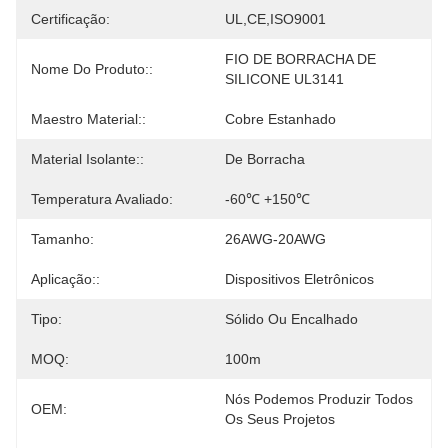
Certificação:
UL,CE,ISO9001
FIO DE BORRACHA DE 
Nome Do Produto::
SILICONE UL3141
Maestro Material::
Cobre Estanhado
Material Isolante::
De Borracha
Temperatura Avaliado:
-60℃ +150℃
Tamanho:
26AWG-20AWG
Aplicação::
Dispositivos Eletrônicos
Tipo:
Sólido Ou Encalhado
MOQ:
100m
Nós Podemos Produzir Todos 
OEM:
Os Seus Projetos