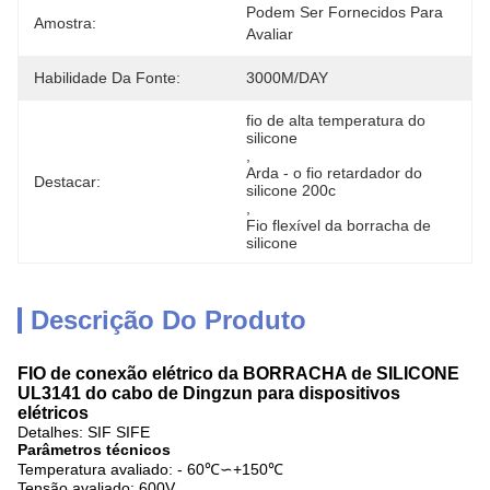
Podem Ser Fornecidos Para 
Amostra:
Avaliar
Habilidade Da Fonte:
3000M/DAY
fio de alta temperatura do 
silicone
, 
Arda - o fio retardador do 
Destacar:
silicone 200c
, 
Fio flexível da borracha de 
silicone
Descrição Do Produto
FIO de conexão elétrico da BORRACHA de SILICONE
UL3141 do cabo de Dingzun para dispositivos
elétricos
Detalhes: SIF SIFE
Parâmetros técnicos
Temperatura avaliado: - 60℃∽+150℃
Tensão avaliado: 600V