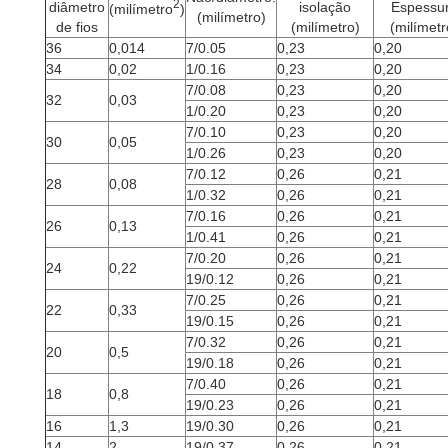
2
diâmetro
isolação
Espessu
(milímetro
)
(milímetro)
de fios
(milímetro)
(milímetr
36
0,014
7/0.05
0,23
0,20
34
0,02
1/0.16
0,23
0,20
7/0.08
0,23
0,20
32
0,03
1/0.20
0,23
0,20
7/0.10
0,23
0,20
30
0,05
1/0.26
0,23
0,20
7/0.12
0,26
0,21
28
0,08
1/0.32
0,26
0,21
7/0.16
0,26
0,21
26
0,13
1/0.41
0,26
0,21
7/0.20
0,26
0,21
24
0,22
19/0.12
0,26
0,21
7/0.25
0,26
0,21
22
0,33
19/0.15
0,26
0,21
7/0.32
0,26
0,21
20
0,5
19/0.18
0,26
0,21
7/0.40
0,26
0,21
18
0,8
19/0.23
0,26
0,21
16
1,3
19/0.30
0,26
0,21
14
2
19/0.37
0,26
0,21