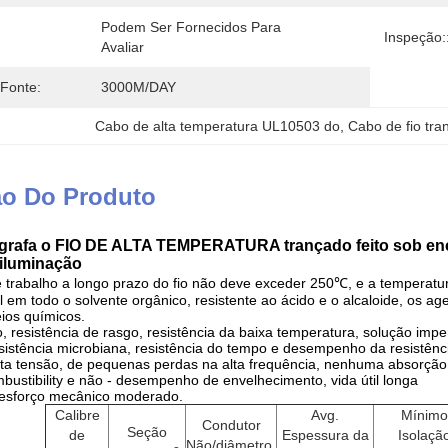
Podem Ser Fornecidos Para 
Inspeção:
Avaliar
 Fonte:
3000M/DAY
Cabo de alta temperatura UL10503 do
, 
Cabo de fio tr
ão Do Produto
grafa o FIO DE ALTA TEMPERATURA trançado feito sob en
 iluminação
 trabalho a longo prazo do fio não deve exceder 250℃, e a temperatu
l em todo o solvente orgânico, resistente ao ácido e o alcaloide, os ag
ios químicos.
 resistência de rasgo, resistência da baixa temperatura, solução imper
esistência microbiana, resistência do tempo e desempenho da resistênc
lta tensão, de pequenas perdas na alta frequência, nenhuma absorção 
ustibility e não - desempenho de envelhecimento, vida útil longa
 esforço mecânico moderado.
Calibre
Avg.
Mínimo
Condutor
Seção
de
Espessura da
Isolaçã
Não/diâmetro.