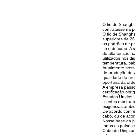
O fio de Shangha
contratasse na p
O fio de Shanghai
superiores de 26
os padrões de pr
fio e do cabo. A 
de alta tensão, 
utilizados nos di
temperatura, baix
Atualmente noss
de produção de v
qualidade de pro
oportuna da ord
A empresa passou
certificação obr
Estados Unidos, 
clientes mostram
exigências ambi
De acordo com ex
cabo, ou de acor
Nossa base da p
todos os países
Cabo de Dingzun 