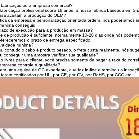
 fabricação ou a empresa comercial?
bricação profissional sobre 18 anos, e nossa fábrica baseada em Sh
esa aceitam a produção do OEM?
ítica da empresa é personalização orientada ordem, nós poderíamos im
 mínima conseguiu.
prazo de execução para a produção em massa?
e de produção é suficiente, normalmente 10-20 dias onde nós podemo
ofereceremos o prazo de entrega especificado.
antidade mínima?
 contudo o cabo é produto pesado, o frete custa realmente, nós sug
 conseguir uma amostra verificar sua qualidade?
o livres para o cliente; você precisa somente de pagar a taxa do correi
empresa controle a qualidade?
m uma equipe de QC experiente, que faz in-line e terminou a inspeç
foram certificados por UL, por CE, por GV, por RoHS, por CCC etc.