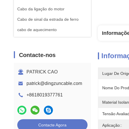
Cabo da ligação do motor
Cabo de sinal da estrada de ferro
cabo de aquecimento
Informaçõ
Contacte-nos
Informa
PATRICK CAO
Lugar De Orig
patrick@dingzuncable.com
Nome Do Prod
+8618019377761
Material Isolan
Tensão Avaliad
Contacte Agora
Aplicação::