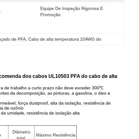
Equipe De Inspeção Rigorosa E 
:
Promoção
ançado de PFA
, 
Cabo de alta temperatura 10AWG do
comenda dos cabos UL10503 PFA do cabo de alta
ra de trabalho a curto prazo não deve exceder 300℃
entes da decomposição, as pinturas, a gasolina, o óleo e
meável, força dustproof, alta da isolação, resistência de
ia de ozônio
da umidade, resistência de isolação alta
Diâmetro
o
Máximo Resistência
total.