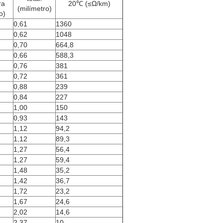
ra
20℃ (≤Ω/km)
(milímetro)
o)
0,61
1360
0,62
1048
0,70
664,8
0,66
588,3
0,76
381
0,72
361
0,88
239
0,84
227
1,00
150
0,93
143
1,12
94,2
1,12
89,3
1,27
56,4
1,27
59,4
1,48
35,2
1,42
36,7
1,72
23,2
1,67
24,6
2,02
14,6
2,37
10