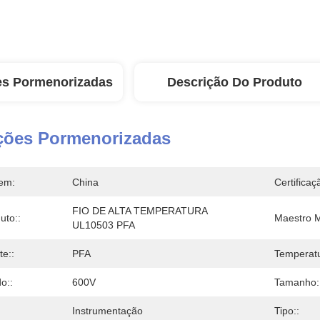
es Pormenorizadas
Descrição Do Produto
ções Pormenorizadas
em:
China
Certificaç
FIO DE ALTA TEMPERATURA 
uto::
Maestro Ma
UL10503 PFA
te::
PFA
Temperatu
o::
600V
Tamanho:
Instrumentação
Tipo::