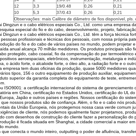
12
3,3
19/0.48
0,26
0,21
10
5,3
37/0.43
0,26
0,21
Observações: mais Calibre de diâmetro de fios disponível, pls.
i Dingzun e o cabo elétricos especiais Co., Ltd. como uma empresa da
esquisa especial do fio e do cabo, desenvolvimento, projeto, fabricação
 Dingzun e o cabo elétricos especiais Co., Ltd. têm a força técnica for
 pessoas profissionais e técnicas dos pessoais, com nossa própria p
odução do fio e do cabo de vários países no mundo, podem projetar e p
saída anual alcança 70 milhão medidores. Os produtos principais são fio
cabo protegido, cabo coaxial, fio da compensação do par termoelétrico
spositivos aeroespaciais, eletrônicos, instrumentação, metalurgia e in
a, o ácido forte, o alcaloide forte, o óleo alto, a radiação forte e o ou
a empresa tem duas oficinas da produção, quase 5000 medidores qua
ários tipos, 156 o outro equipamento de produção auxiliar, equipamento
duto superior da garantia completa do equipamento de teste, entreme
em.
 ISO9001: a certificação internacional do sistema de gerenciamento
igatória em China, certificação no Estados Unidos, certificação do UL
Europa, Japão e outros países e regiões. Nossos certificação do sistem
 que nossos produtos são de confiança. Além, o fio e o cabo nós pro
entais da União Europeia, nós protegemos nossa casa verde comum ju
igências de cliente, nós podemos igualmente fazer projetamos, produçã
do com desenhos de construção do cliente fazer a personalização do 
rodução é ficada situada em Shanghai, a cidade comercial a maior e
 do mundo.
que conecta o mundo inteiro, outputting o poder de afluência, transfe