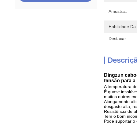
Amostra::
Habilidade Da
Destacar:
Descriç
Dingzun cabo
tensão para a
A temperatura de
É quase insolúve
muitos outros me
Alongamento alto,
desgaste alta, r
Resistência de a
Tem o bom incomb
Pode suportar o