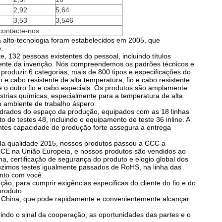
2,92
5,64
3,53
3,546
 contacte-nos
 alto-tecnologia foram estabelecidos em 2005, que
.
te, 132 pessoas existentes do pessoal, incluindo títulos
atente da invenção. Nós compreendemos os padrões técnicos e
roduzir 6 categorias, mais de 800 tipos e especificações do
 e cabo resistente de alta temperatura, fio e cabo resistente
 e o outro fio e cabo especiais. Os produtos são amplamente
dústrias químicas, especialmente para a temperatura de alta
tro ambiente de trabalho áspero.
drados do espaço da produção, equipados com as 18 linhas
 de testes 48, incluindo o equipamento de teste 36 inline. A
ntes capacidade de produção forte assegura a entrega
 da qualidade 2015, nossos produtos passou a CCC a
 do CE na União Europeia, e nossos produtos são vendidos ao
a, certificação de segurança do produto e elogio global dos
duzimos testes igualmente passados de RoHS, na linha das
nto com você.
o, para cumprir exigências específicas do cliente do fio e do
produto.
m China, que pode rapidamente e convenientemente alcançar
rindo o sinal da cooperação, as oportunidades das partes e o