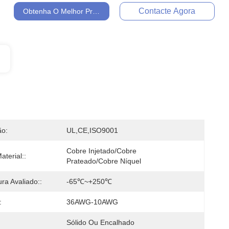
Contacte Agora
Obtenha O Melhor Preço
ão:
UL,CE,ISO9001
Cobre Injetado/cobre 
terial::
Prateado/cobre Níquel
ra Avaliado::
-65℃~+250℃
:
36AWG-10AWG
Sólido Ou Encalhado