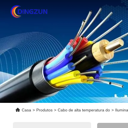
Casa
>
Produtos
>
Cabo de alta temperatura do
>
Ilumin