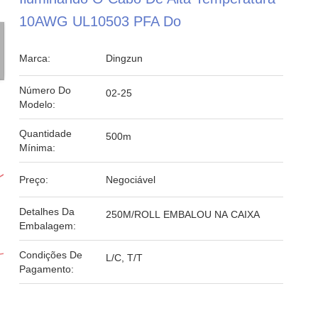
10AWG UL10503 PFA Do
Marca:
Dingzun
Número Do
02-25
Modelo:
Quantidade
500m
Mínima:
Preço:
Negociável
Detalhes Da
250M/ROLL EMBALOU NA CAIXA
Embalagem:
Condições De
L/C, T/T
Pagamento: