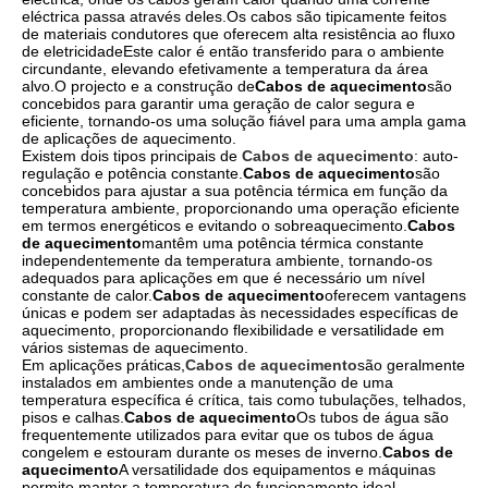
eléctrica passa através deles.Os cabos são tipicamente feitos
de materiais condutores que oferecem alta resistência ao fluxo
de eletricidadeEste calor é então transferido para o ambiente
circundante, elevando efetivamente a temperatura da área
alvo.O projecto e a construção de
Cabos de aquecimento
são
concebidos para garantir uma geração de calor segura e
eficiente, tornando-os uma solução fiável para uma ampla gama
de aplicações de aquecimento.
Existem dois tipos principais de
Cabos de aquecimento
: auto-
regulação e potência constante.
Cabos de aquecimento
são
concebidos para ajustar a sua potência térmica em função da
temperatura ambiente, proporcionando uma operação eficiente
em termos energéticos e evitando o sobreaquecimento.
Cabos
de aquecimento
mantêm uma potência térmica constante
independentemente da temperatura ambiente, tornando-os
adequados para aplicações em que é necessário um nível
constante de calor.
Cabos de aquecimento
oferecem vantagens
únicas e podem ser adaptadas às necessidades específicas de
aquecimento, proporcionando flexibilidade e versatilidade em
vários sistemas de aquecimento.
Em aplicações práticas,
Cabos de aquecimento
são geralmente
instalados em ambientes onde a manutenção de uma
temperatura específica é crítica, tais como tubulações, telhados,
pisos e calhas.
Cabos de aquecimento
Os tubos de água são
frequentemente utilizados para evitar que os tubos de água
congelem e estouram durante os meses de inverno.
Cabos de
aquecimento
A versatilidade dos equipamentos e máquinas
permite manter a temperatura de funcionamento ideal,