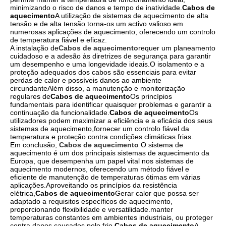
minimizando o risco de danos e tempo de inatividade.
Cabos de
aquecimento
A utilização de sistemas de aquecimento de alta
tensão e de alta tensão torna-os um activo valioso em
numerosas aplicações de aquecimento, oferecendo um controlo
de temperatura fiável e eficaz.
A instalação de
Cabos de aquecimento
requer um planeamento
cuidadoso e a adesão às diretrizes de segurança para garantir
um desempenho e uma longevidade ideais.O isolamento e a
proteção adequados dos cabos são essenciais para evitar
perdas de calor e possíveis danos ao ambiente
circundanteAlém disso, a manutenção e monitorização
regulares de
Cabos de aquecimento
Os princípios
fundamentais para identificar quaisquer problemas e garantir a
continuação da funcionalidade.
Cabos de aquecimento
Os
utilizadores podem maximizar a eficiência e a eficácia dos seus
sistemas de aquecimento,fornecer um controlo fiável da
temperatura e proteção contra condições climáticas frias.
Em conclusão,
Cabos de aquecimento
O sistema de
aquecimento é um dos principais sistemas de aquecimento da
Europa, que desempenha um papel vital nos sistemas de
aquecimento modernos, oferecendo um método fiável e
eficiente de manutenção de temperaturas ótimas em várias
aplicações.Aproveitando os princípios da resistência
elétrica,
Cabos de aquecimento
Gerar calor que possa ser
adaptado a requisitos específicos de aquecimento,
proporcionando flexibilidade e versatilidade.manter
temperaturas constantes em ambientes industriais, ou proteger
contra danos causados pelo frio,
Cabos de aquecimento
A